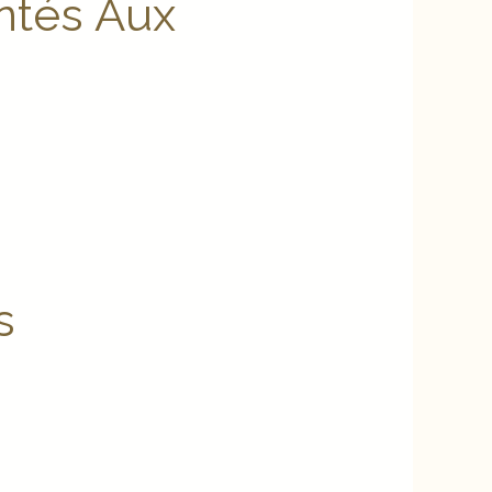
ntés Aux
s