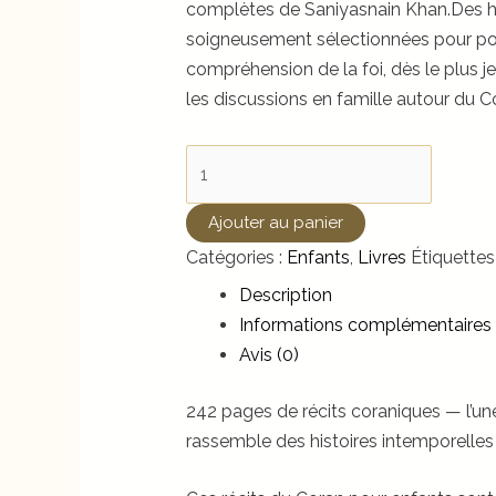
complètes de Saniyasnain Khan.Des hi
soigneusement sélectionnées pour po
compréhension de la foi, dès le plus j
les discussions en famille autour du C
quantité
de
Les
Ajouter au panier
Récits
Catégories :
Enfants
,
Livres
Étiquettes
du
Description
Coran
Informations complémentaires
pour
Avis (0)
Enfants
242 pages de récits coraniques — l’un
rassemble des histoires intemporelle