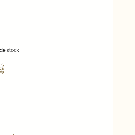
 de stock
phète ﷺ