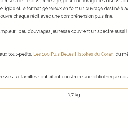
 pensés dès le plus jeune âge, pour encourager les discussion
ure rigide et le format généreux en font un ouvrage destiné à 
écouvre chaque récit avec une compréhension plus fine.
ampleur : peu d’ouvrages jeunesse couvrent un spectre aussi l
ux tout-petits,
Les 100 Plus Belles Histoires du Coran
, du m
resse aux familles souhaitant construire une bibliothèque co
0,7 kg