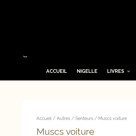
Aller
au
contenu
ACCUEIL
NIGELLE
LIVRES
Accueil
/
Autres
/
Senteurs
/ Muscs voiture
Muscs voiture