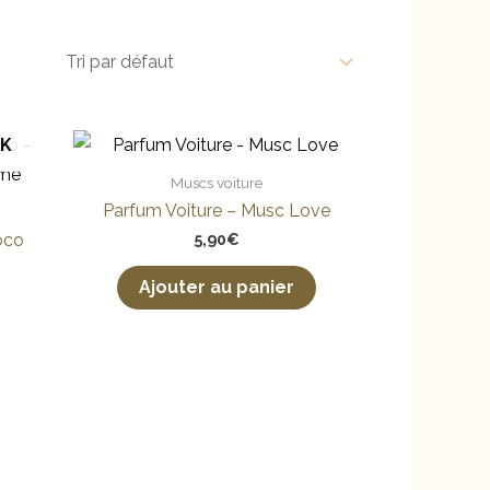
CK
Muscs voiture
Parfum Voiture – Musc Love
oco
5,90
€
Ajouter au panier