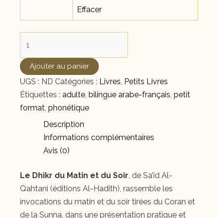
Effacer
quantité
de
Le
Ajouter au panier
Dhikr
UGS :
ND
Catégories :
Livres
,
Petits Livres
du
Étiquettes :
adulte
,
bilingue arabe-français
,
petit
Matin
format
,
phonétique
et
Description
du
Informations complémentaires
Soir
Avis (0)
Le Dhikr du Matin et du Soir
, de Sa’id Al-
Qahtani (éditions Al-Hadith), rassemble les
invocations du matin et du soir tirées du Coran et
de la Sunna, dans une présentation pratique et