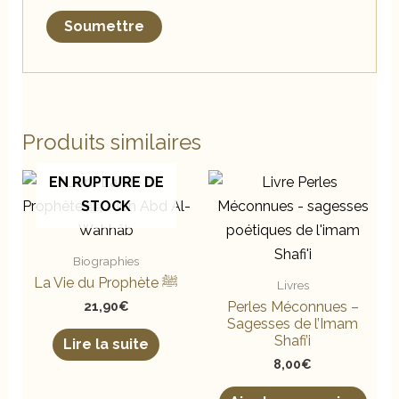
Produits similaires
EN RUPTURE DE
STOCK
Biographies
La Vie du Prophète ﷺ
Livres
21,90
€
Perles Méconnues –
Sagesses de l’Imam
Shafi’i
Lire la suite
8,00
€