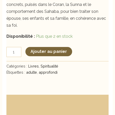
concrets, puisés dans le Coran, la Sunna et le
comportement des Sahaba, pour bien traiter son
épouse, ses enfants et sa famille, en cohérence avec
sa foi.
Disponibilité :
Plus que 2 en stock
quantité
Ajouter au panier
de
La
Catégories :
Livres
,
Spiritualité
Personnalité
Étiquettes :
adulte
,
approfondi
du
Musulman
Description
Informations complémentaires