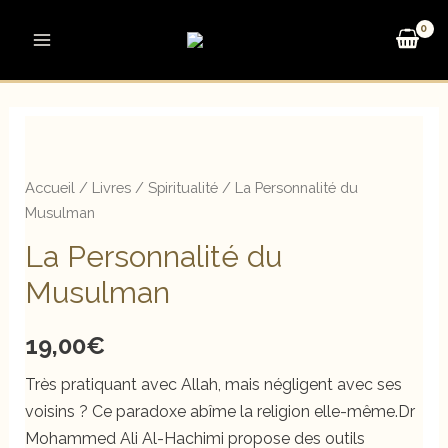
Aller
au
Main
contenu
Menu
Accueil
/
Livres
/
Spiritualité
/ La Personnalité du
Musulman
La Personnalité du
Musulman
19,00
€
Très pratiquant avec Allah, mais négligent avec ses
voisins ? Ce paradoxe abîme la religion elle-même.Dr
Mohammed Ali Al-Hachimi propose des outils