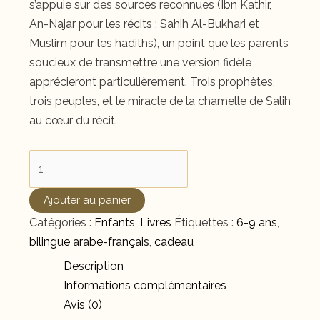
s’appuie sur des sources reconnues (Ibn Kathir,
An-Najar pour les récits ; Sahih Al-Bukhari et
Muslim pour les hadiths), un point que les parents
soucieux de transmettre une version fidèle
apprécieront particulièrement. Trois prophètes,
trois peuples, et le miracle de la chamelle de Salih
au cœur du récit.
quantité
de
Histoires
Ajouter au panier
des
Catégories :
Enfants
,
Livres
Étiquettes :
6-9 ans
,
Prophètes
bilingue arabe-français
,
cadeau
Tome
Description
2
Informations complémentaires
Avis (0)