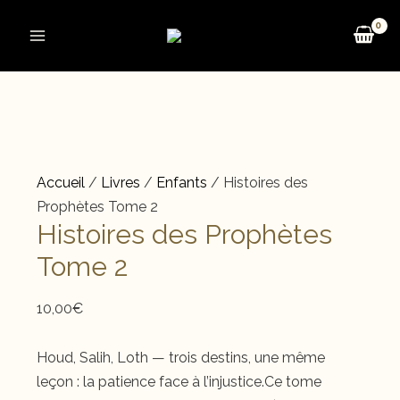
Aller
au
Main
contenu
Menu
Accueil
/
Livres
/
Enfants
/ Histoires des
Prophètes Tome 2
Histoires des Prophètes
Tome 2
10,00
€
Houd, Salih, Loth — trois destins, une même
leçon : la patience face à l’injustice.Ce tome