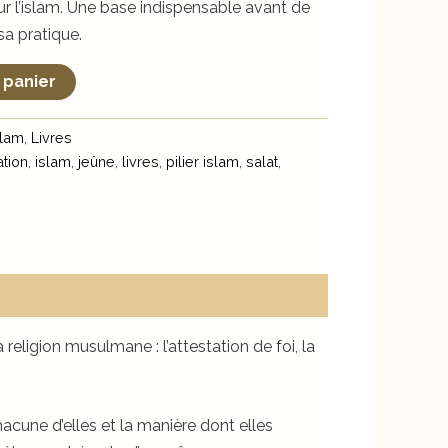
sur l’islam. Une base indispensable avant de
sa pratique.
 panier
slam
,
Livres
iation
,
islam
,
jeûne
,
livres
,
pilier islam
,
salat
,
 religion musulmane : l’attestation de foi, la
hacune d’elles et la manière dont elles