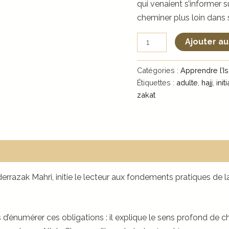
qui venaient s’informer 
cheminer plus loin dans 
quantité
Ajouter au
de
Découverte
Catégories :
Apprendre l’I
des
Étiquettes :
adulte
,
hajj
,
init
5
zakat
Piliers
de
l'Islam
derrazak Mahri, initie le lecteur aux fondements pratiques de la
as d’énumérer ces obligations : il explique le sens profond de c