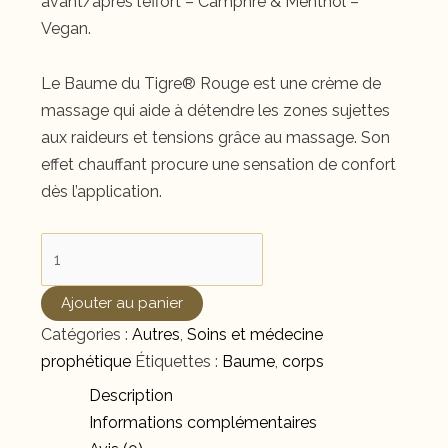
avant/après l’effort – Camphre & Menthol –
Vegan.
Le Baume du Tigre® Rouge est une crème de
massage qui aide à détendre les zones sujettes
aux raideurs et tensions grâce au massage. Son
effet chauffant procure une sensation de confort
dès l’application.
quantité
de
Baume
Ajouter au panier
du
Catégories :
Autres
,
Soins et médecine
Tigre
prophétique
Étiquettes :
Baume
,
corps
Rouge
Description
Informations complémentaires