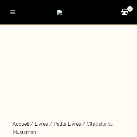
Aller
au
Main
contenu
Menu
Accueil
/
Livres
/
Petits Livres
/ Citadelle du
Musulman