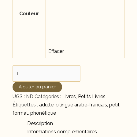
Couleur
Effacer
quantité
de
Citadelle
Ajouter au panier
du
UGS :
ND
Catégories :
Livres
,
Petits Livres
Musulman
Étiquettes :
adulte
,
bilingue arabe-français
,
petit
format
,
phonétique
Description
Informations complémentaires