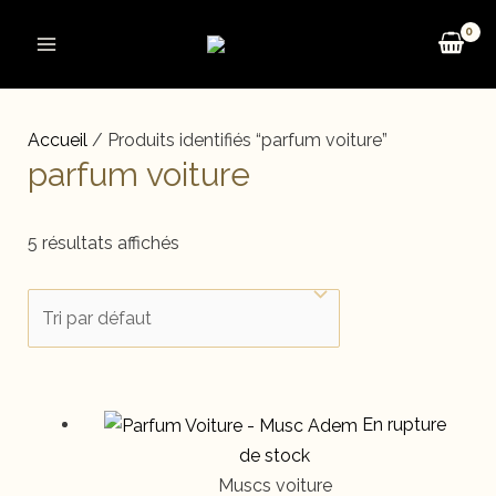
Aller
au
Main
contenu
Menu
Accueil
/ Produits identifiés “parfum voiture”
parfum voiture
5 résultats affichés
En rupture
de stock
Muscs voiture