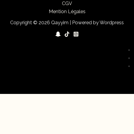
CGV
Mention Légales
Copyright © 2026 Qayyim | Powered by Wordpress
Nous utilisons des cookies pour vous garantir la meilleure
expérience sur notre site web. Si vous continuez à utiliser ce
site, nous supposerons que vous en êtes satisfait.
OK
Politique de confidentialité