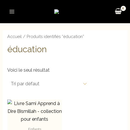
Aller
au
Main
contenu
Menu
Accueil
/ Produits identifiés “éducation”
éducation
Voici le seul résultat
Enfants